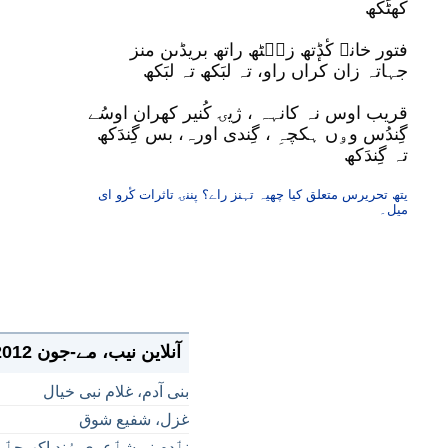
کھٹَکھ
فتور خانہ کٔڈٕتھ زیٖٹھ راتھ بریڈٮن منز
جہاتہ زان کراں راو، تہ لبَکھ تہ لبَکھ
قریب اوس نہ کانہہ ، ژیۍ کُنیر کھران اوسُے
گِندُس وۅں ہکچہِ ، گِندی اورہ، بس گِندَکھ
تہ گِندَکھ
یتھ تحریرس متعلق کیا چھیہ تہنز راے؟ پننۍ تاثرات کٔرو ای
میل۔
آنلاین نیب، مے-جون 2012
بنی آدم، غلام نبی خیال
غزل، شفیع شوق
نٲدم نہِ شٲعری ہُند اکھ جٲ