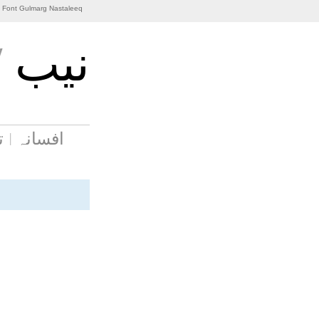
i Font Gulmarg Nastaleeq
نيب
/
افسانہ
ت