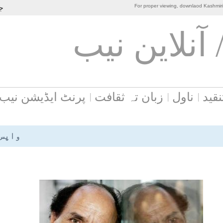
For proper viewing, downlaod Kashmir
جو
 آنلاين نيب
نقید
ناول
زبان تہ ثقافت
پرنٹ ایڈیشن نیب
واپس