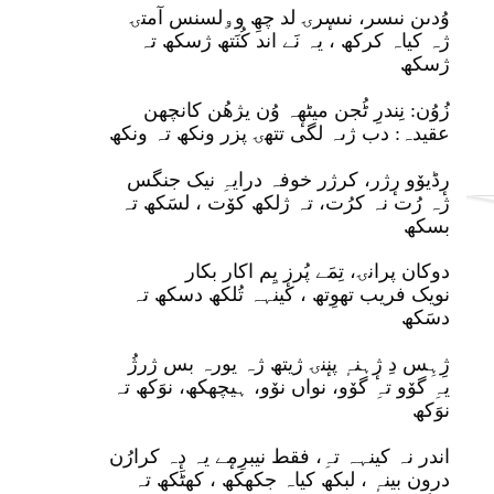
وُدٮن نٮسر، نٮسٕرۍ لد چھِ وۅلسنس آمتۍ
ژہ کیاہ کرکھ ، یہ نَے اند کُنَتھ ژسکھ تہ
ژسکھ
زُوُن: نِندرِ ٹُجن میٹھٕہ وُن یژھُن کانچھن
عقیدہ: دب ژٮہ لگی تتھۍ پزر ونکھ تہ ونکھ
رٕڈیوٚو رٕژر، کرژر خوفہ درایہِ نیک جنگس
ژہ رُت نہ کرُت، تہ ژلکھ کوٚت ، لسَکھ تہ
بسکھ
دوکان پرانۍ، تِمَے پُرزٕ یِم اکار بکار
نویک فریب تھوِتھ ، کینہہ تُلکھ دسکھ تہ
دسَکھ
ژِہِس دِ ژٕہنہٕ پنٕنۍ ژیتھ ژہ یورہ بس ژرژُ
یہِ گوٚو تہِ گوٚو، نواں نوٚو، ہیچھکھ، نوَکھ تہ
نوَکھ
اندر نہ کینہہ تہِ، فقط نیبرِمٕے یہ دٕہ کرارُن
درون بینہٕ ، لبکھ کیاہ جکھکھ ، کھٹَکھ تہ