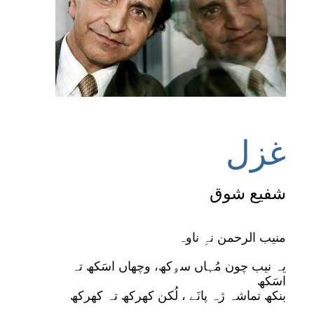
غزل
شفیع شوق
منیب الرحمن نہِ ناوہ
یہ نیب چون مُہاں سۅکھ، وچھاں اسَکھ تہ
اسَکھ
بنکھ تماشہ ژہ پانَے ، لُکن کھرکھ تہ کھرکھ